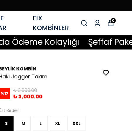
E
FİX
0
AR
KOMBİNLER
eme Kolaylığı
Şeffaf Paket Güv
BEYLİK KOMBİN
Haki Jogger Takım
₺ 3,600.00
%
17
₺ 3,000.00
Üst Beden
S
M
L
XL
XXL