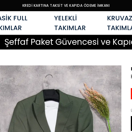
KREDİ KARTINA TAKSİT VE KAPIDA ÖDEME İMKANI
ASİK FULL
YELEKLİ
KRUVAZ
KIMLAR
TAKIMLAR
TAKIML
af Paket Güvencesi ve Kapıda Öd