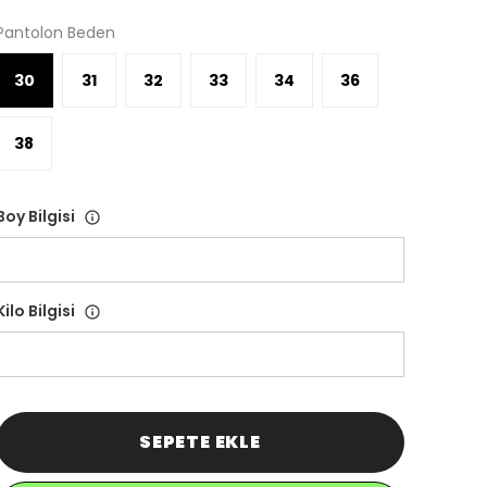
Pantolon Beden
30
31
32
33
34
36
38
Boy Bilgisi
Kilo Bilgisi
SEPETE EKLE