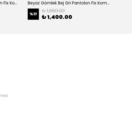
Beyaz Gömlek Açık Gri Pantolon Fix Kombin
Beyaz Gömlek Bej Gri Pantolon Fix Kombin
Beyaz 
₺ 1,680.00
%
17
%
17
₺ 1,400.00
mesi