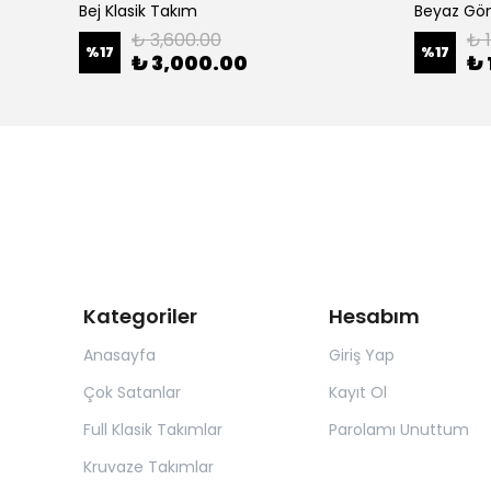
Bej Klasik Takım
₺ 3,600.00
₺ 
%
17
%
17
₺ 3,000.00
₺ 
Kategoriler
Hesabım
Anasayfa
Giriş Yap
Çok Satanlar
Kayıt Ol
Full Klasik Takımlar
Parolamı Unuttum
Kruvaze Takımlar