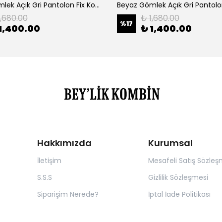
Beyaz Gömlek Açık Gri Pantolon Fix Kombin
1,680.00
₺ 1,680.00
%
17
1,400.00
₺ 1,400.00
Hakkımızda
Kurumsal
İletişim
Mesafeli Satış Sözleş
S.S.S
Gizlilik Sözleşmesi
Siparişim Nerede?
İptal İade Politikası