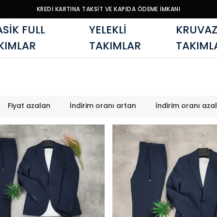
KREDİ KARTINA TAKSİT VE KAPIDA ÖDEME İMKANI
ASİK FULL
YELEKLİ
KRUVAZ
KIMLAR
TAKIMLAR
TAKIML
Fiyat azalan
İndirim oranı artan
İndirim oranı aza