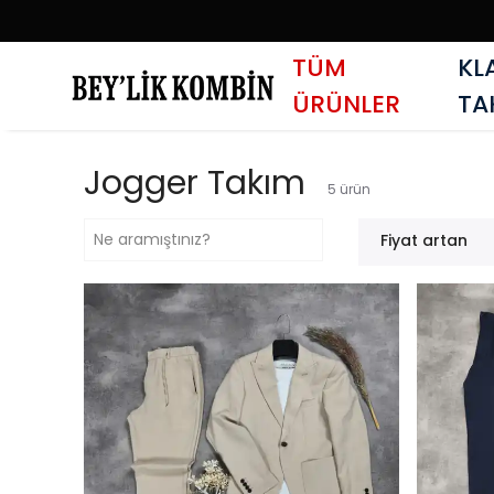
TÜM
KL
ÜRÜNLER
TA
Jogger Takım
5
ürün
Fiyat artan