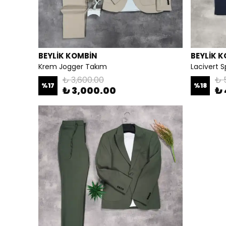
BEYLİK KOMBİN
BEYLİK 
Krem Jogger Takım
Lacivert 
₺ 3,600.00
₺ 
%
17
%
18
₺ 3,000.00
₺ 