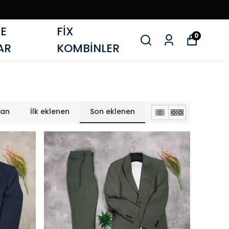
E
FİX
0
AR
KOMBİNLER
lan
İlk eklenen
Son eklenen