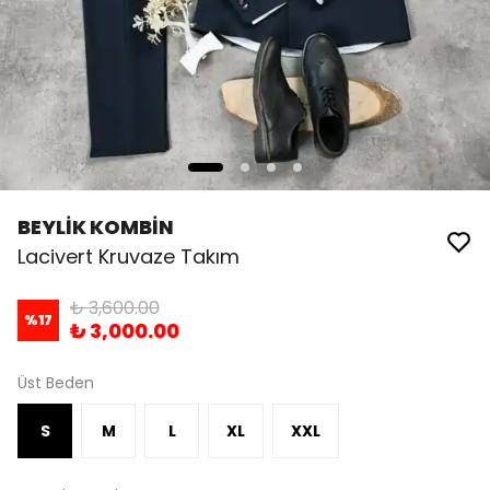
BEYLİK KOMBİN
Lacivert Kruvaze Takım
₺ 3,600.00
%
17
₺ 3,000.00
Üst Beden
S
M
L
XL
XXL