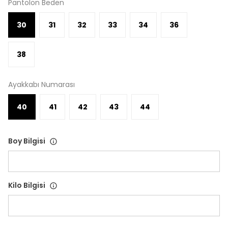
Pantolon Beden
30
31
32
33
34
36
38
Ayakkabı Numarası
40
41
42
43
44
Boy Bilgisi
Kilo Bilgisi